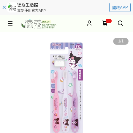
德蔻生活館
開啟APP
立刻使用官方APP
0
1
/
1