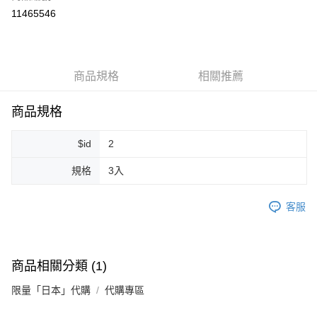
超商取貨付款
11465546
LINE Pay
Apple Pay
商品規格
相關推薦
街口支付
悠遊付
商品規格
Google Pay
$id
2
ATM付款
規格
3入
運送方式
客服
全家取貨付款
每筆NT$80，滿NT$999(含以上)免運費
全家純取貨 (先付款
商品相關分類 (1)
每筆NT$80，滿NT$999(含以上)免運費
限量「日本」代購
代購專區
7-11取貨付款