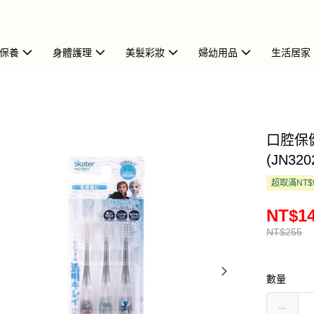
保養
身體護理
美髮彩妝
婦幼用品
生活居家
口腔保健
(JN320
超取滿NT$
NT$1
NT$255
數量