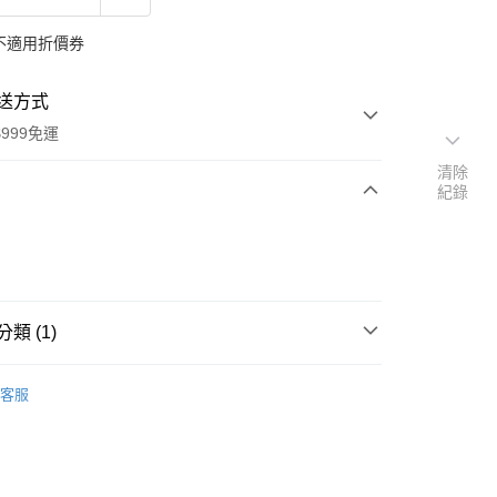
不適用折價券
送方式
999免運
清除
紀錄
次付款
付款
類 (1)
本」代購
代購專區
客服
y