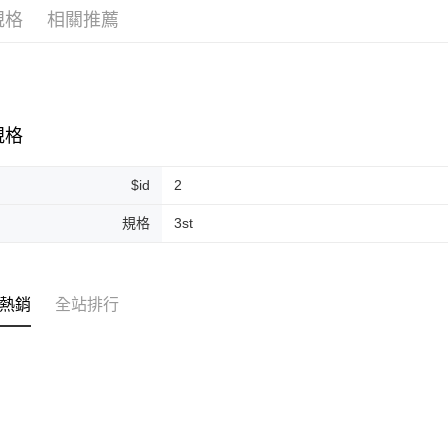
規格
相關推薦
ATM付款
運送方式
全家取貨
規格
每筆NT$8
$id
2
全家純取貨
每筆NT$8
規格
3st
7-11取貨
每筆NT$8
熱銷
全站排行
7-11純取
每筆NT$8
宅配
每筆NT$1
離島宅配