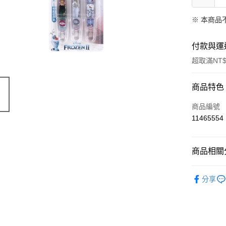
※ 本商品
付款與運
超取滿NT$
付款方式
商品特色
信用卡一
商品編號
11465554
超商取貨
LINE Pay
商品相關分
Apple Pay
限量「日
分享
街口支付
悠遊付
Google Pa