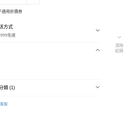
不適用折價券
送方式
999免運
清除
紀錄
次付款
付款
類 (1)
本」代購
代購專區
客服
y