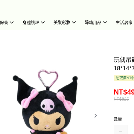
保養
身體護理
美髮彩妝
婦幼用品
生活居家
玩偶吊
18*14*
超取滿NT$
NT$4
NT$825
數量