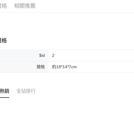
規格
相關推薦
ATM付款
運送方式
全家取貨
規格
每筆NT$8
$id
2
全家純取貨
每筆NT$8
規格
約18*14*7cm
7-11取貨
每筆NT$8
熱銷
全站排行
7-11純取
每筆NT$8
宅配
每筆NT$1
離島宅配