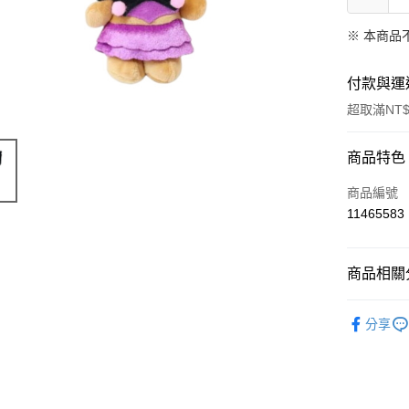
※ 本商品
付款與運
超取滿NT$
付款方式
商品特色
信用卡一
商品編號
11465583
超商取貨
LINE Pay
商品相關分
Apple Pay
限量「日
分享
街口支付
悠遊付
Google Pa