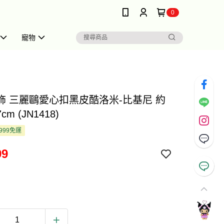
0
寵物
飾 三麗鷗愛心扣黑皮酷洛米-比基尼 約
7cm (JN1418)
999免運
99