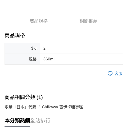
LINE Pay
Apple Pay
商品規格
相關推薦
街口支付
悠遊付
商品規格
Google Pay
$id
2
ATM付款
規格
360ml
運送方式
客服
全家取貨付款
每筆NT$80，滿NT$999(含以上)免運費
全家純取貨 (先付款
商品相關分類 (1)
每筆NT$80，滿NT$999(含以上)免運費
限量「日本」代購
Chiikawa 吉伊卡哇專區
7-11取貨付款
本分類熱銷
全站排行
每筆NT$80，滿NT$999(含以上)免運費