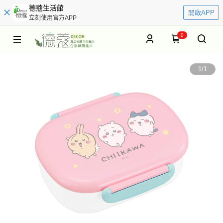
德蔻生活館
開啟APP
立刻使用官方APP
0
1
/
1