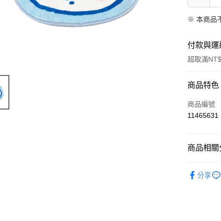
※ 本商品
付款與運
超取滿NT$
付款方式
商品特色
信用卡一
商品編號
11465631
超商取貨
LINE Pay
商品相關分
Apple Pay
限量「日
分享
街口支付
悠遊付
Google Pa