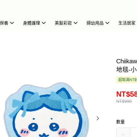
保養
身體護理
美髮彩妝
婦幼用品
生活居家
Chii
地毯-小八
超取滿NT$
NT$5
NT$990
數量