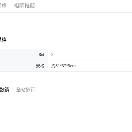
規格
相關推薦
ATM付款
運送方式
全家取貨
規格
每筆NT$8
$id
2
全家純取貨
每筆NT$8
規格
約31*37*5cm
7-11取貨
每筆NT$8
熱銷
全站排行
7-11純取
每筆NT$8
宅配
每筆NT$1
離島宅配