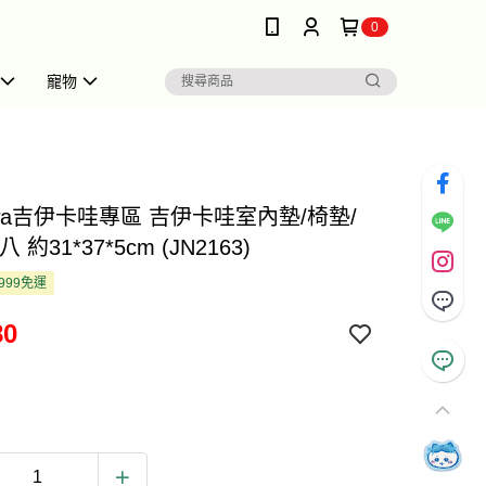
0
寵物
kawa吉伊卡哇專區 吉伊卡哇室內墊/椅墊/
 約31*37*5cm (JN2163)
999免運
80