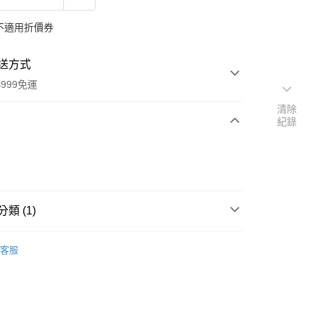
不適用折價券
送方式
999免運
清除
紀錄
次付款
付款
類 (1)
本」代購
Chiikawa 吉伊卡哇專區
客服
y