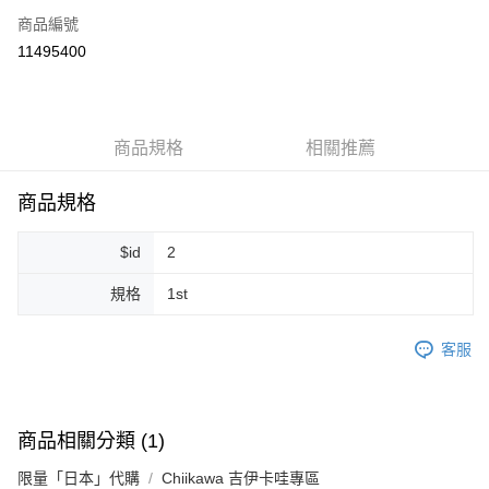
商品編號
超商取貨付款
11495400
LINE Pay
Apple Pay
商品規格
相關推薦
街口支付
悠遊付
商品規格
Google Pay
$id
2
ATM付款
規格
1st
運送方式
客服
全家取貨付款
每筆NT$80，滿NT$999(含以上)免運費
全家純取貨 (先付款
商品相關分類 (1)
每筆NT$80，滿NT$999(含以上)免運費
限量「日本」代購
Chiikawa 吉伊卡哇專區