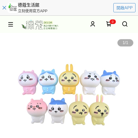
德蔻生活館
開啟APP
立刻使用官方APP
0
1
/
1