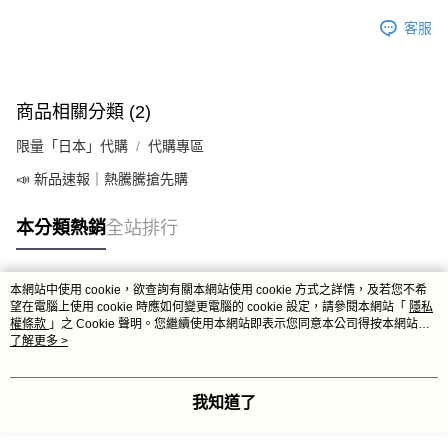
客服
商品相關分類 (2)
限量「日本」代購
代購專區
📣 新品速報｜熱騰騰搶先購
本分類熱銷
全站排行
本網站中使用 cookie，欲查詢有關本網站使用 cookie 方式之詳情，及若您不希
熱門標籤
望在電腦上使用 cookie 時應如何變更電腦的 cookie 設定，請參閱本網站「
隱私
權條款
」之 Cookie 聲明。您繼續使用本網站即表示您同意本公司得按本網站使
用條款之 Cookie 聲明使用 cookie。
了解更多 >
我知道了