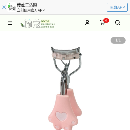
德蔻生活館
開啟APP
立刻使用官方APP
0
1
/
1