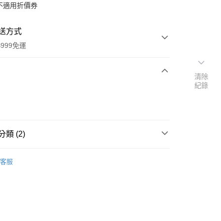
不適用折價券
送方式
999免運
清除
紀錄
次付款
付款
類 (2)
本」代購
代購專區
客服
速報｜熱騰騰搶先購
y