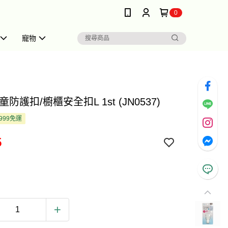
0
寵物
童防護扣/櫥櫃安全扣L 1st (JN0537)
999免運
5