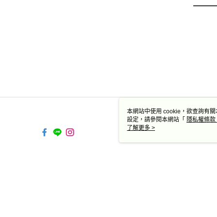
本網站中使用 cookie，欲查詢有關
設定，請參閱本網站「
隱私權條款
使用 cookie。
了解更多 >
TW-MWG1-61-221 Web2.0
© 2026 by 德蔻天然有機產品有限公司