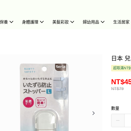
保養
身體護理
美髮彩妝
婦幼用品
生活居家
日本 兒
超取滿NT$
NT$4
NT$79
數量