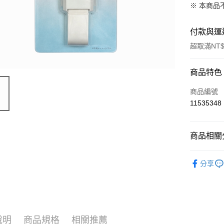
※ 本商品
付款與運
超取滿NT$
付款方式
商品特色
信用卡一
商品編號
11535348
超商取貨
LINE Pay
商品相關分
Apple Pay
限量「日
分享
街口支付
📣 新品
悠遊付
Google Pa
說明
商品規格
相關推薦
ATM付款