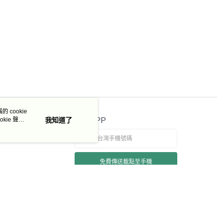
 cookie
kie 聲明
我知道了
官方APP
免費傳送載點至手機
若接到可疑電話，請洽詢165反詐騙專線
本站最佳瀏覽環境請使用 Google Chrome、Firefox 或 Edge 以上版本