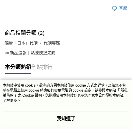
客服
商品相關分類 (2)
限量「日本」代購
代購專區
📣 新品速報｜熱騰騰搶先購
本分類熱銷
全站排行
本網站中使用 cookie，欲查詢有關本網站使用 cookie 方式之詳情，及若您不希
熱門標籤
望在電腦上使用 cookie 時應如何變更電腦的 cookie 設定，請參閱本網站「
隱私
權條款
」之 Cookie 聲明。您繼續使用本網站即表示您同意本公司得按本網站使
用條款之 Cookie 聲明使用 cookie。
了解更多 >
我知道了