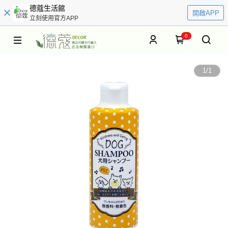
德蔻生活館
開啟APP
立刻使用官方APP
0
1
/
1