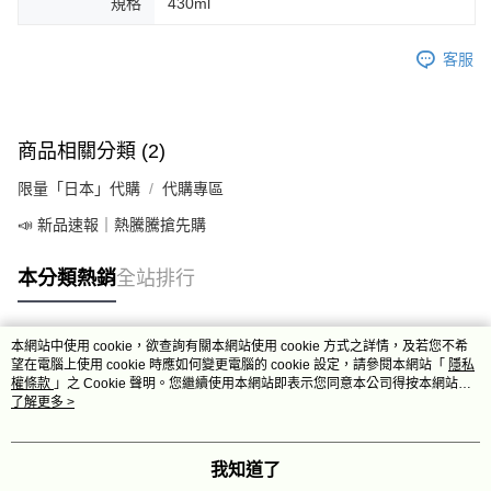
規格
430ml
客服
商品相關分類 (2)
限量「日本」代購
代購專區
📣 新品速報｜熱騰騰搶先購
本分類熱銷
全站排行
本網站中使用 cookie，欲查詢有關本網站使用 cookie 方式之詳情，及若您不希
熱門標籤
望在電腦上使用 cookie 時應如何變更電腦的 cookie 設定，請參閱本網站「
隱私
權條款
」之 Cookie 聲明。您繼續使用本網站即表示您同意本公司得按本網站使
用條款之 Cookie 聲明使用 cookie。
了解更多 >
我知道了