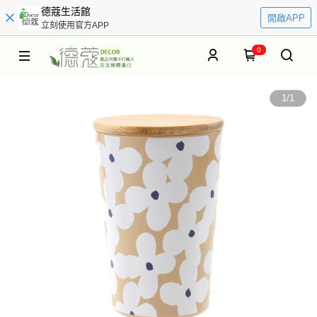
德蔻生活館
開啟APP
立刻使用官方APP
0
1
/
1