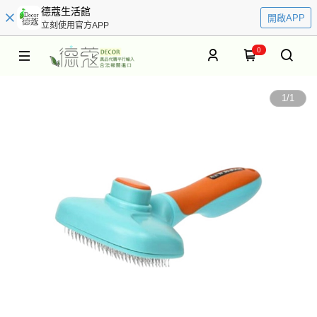
德蔻生活館
開啟APP
立刻使用官方APP
0
1
/
1