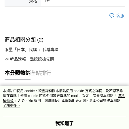
規格
1st
客服
商品相關分類 (2)
限量「日本」代購
代購專區
📣 新品速報｜熱騰騰搶先購
本分類熱銷
全站排行
本網站中使用 cookie，欲查詢有關本網站使用 cookie 方式之詳情，及若您不希
熱門標籤
望在電腦上使用 cookie 時應如何變更電腦的 cookie 設定，請參閱本網站「
隱私
權條款
」之 Cookie 聲明。您繼續使用本網站即表示您同意本公司得按本網站使
用條款之 Cookie 聲明使用 cookie。
了解更多 >
我知道了