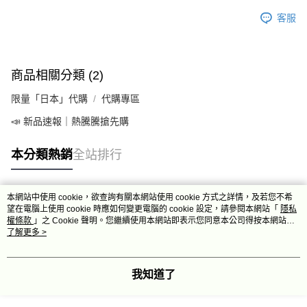
客服
商品相關分類 (2)
限量「日本」代購
代購專區
📣 新品速報｜熱騰騰搶先購
本分類熱銷
全站排行
本網站中使用 cookie，欲查詢有關本網站使用 cookie 方式之詳情，及若您不希
熱門標籤
望在電腦上使用 cookie 時應如何變更電腦的 cookie 設定，請參閱本網站「
隱私
權條款
」之 Cookie 聲明。您繼續使用本網站即表示您同意本公司得按本網站使
用條款之 Cookie 聲明使用 cookie。
了解更多 >
我知道了