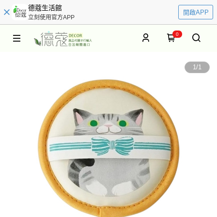
德蔻生活館
開啟APP
立刻使用官方APP
0
1
/
1