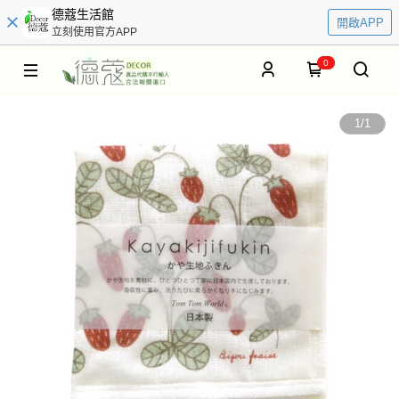
德蔻生活館
開啟APP
立刻使用官方APP
0
1
/
1