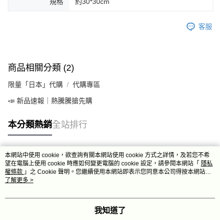
規格
約30*30cm
客服
商品相關分類 (2)
限量「日本」代購
代購專區
📣 新品速報｜熱騰騰搶先購
本分類熱銷
全站排行
本網站中使用 cookie，欲查詢有關本網站使用 cookie 方式之詳情，及若您不希
熱門標籤
望在電腦上使用 cookie 時應如何變更電腦的 cookie 設定，請參閱本網站「
隱私
權條款
」之 Cookie 聲明。您繼續使用本網站即表示您同意本公司得按本網站使
用條款之 Cookie 聲明使用 cookie。
了解更多 >
我知道了