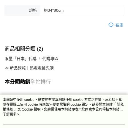
規格
約34*80cm
客服
商品相關分類 (2)
限量「日本」代購
代購專區
📣 新品速報｜熱騰騰搶先購
本分類熱銷
全站排行
本網站中使用 cookie，欲查詢有關本網站使用 cookie 方式之詳情，及若您不希
熱門標籤
望在電腦上使用 cookie 時應如何變更電腦的 cookie 設定，請參閱本網站「
隱私
權條款
」之 Cookie 聲明。您繼續使用本網站即表示您同意本公司得按本網站使
用條款之 Cookie 聲明使用 cookie。
了解更多 >