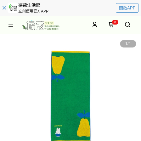
德蔻生活館
開啟APP
立刻使用官方APP
0
1
/
1