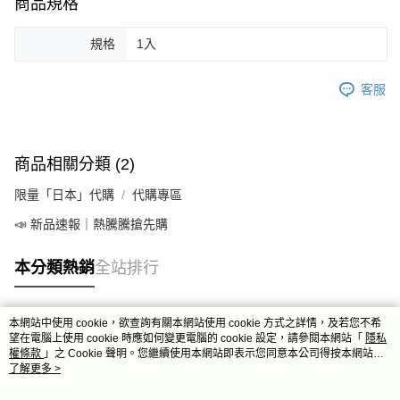
商品規格
規格
1入
客服
商品相關分類 (2)
限量「日本」代購
代購專區
📣 新品速報｜熱騰騰搶先購
本分類熱銷
全站排行
本網站中使用 cookie，欲查詢有關本網站使用 cookie 方式之詳情，及若您不希
熱門標籤
望在電腦上使用 cookie 時應如何變更電腦的 cookie 設定，請參閱本網站「
隱私
權條款
」之 Cookie 聲明。您繼續使用本網站即表示您同意本公司得按本網站使
用條款之 Cookie 聲明使用 cookie。
了解更多 >