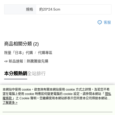
規格
約20*24.5cm
客服
商品相關分類 (2)
限量「日本」代購
代購專區
📣 新品速報｜熱騰騰搶先購
本分類熱銷
全站排行
本網站中使用 cookie，欲查詢有關本網站使用 cookie 方式之詳情，及若您不希
熱門標籤
望在電腦上使用 cookie 時應如何變更電腦的 cookie 設定，請參閱本網站「
隱私
權條款
」之 Cookie 聲明。您繼續使用本網站即表示您同意本公司得按本網站使
用條款之 Cookie 聲明使用 cookie。
了解更多 >