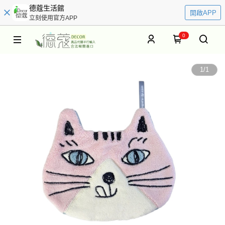
德蔻生活館
開啟APP
立刻使用官方APP
0
1
/
1