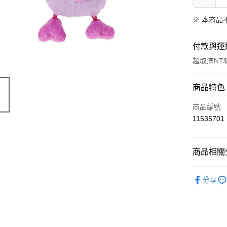
※ 本商品
付款與運
超取滿NT$
付款方式
商品特色
信用卡一
商品編號
11535701
超商取貨
LINE Pay
商品相關分
Apple Pay
限量「日
分享
街口支付
悠遊付
Google Pa