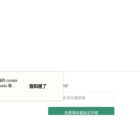
 cookie
kie 聲明
我知道了
官方APP
免費傳送載點至手機
若接到可疑電話，請洽詢165反詐騙專線