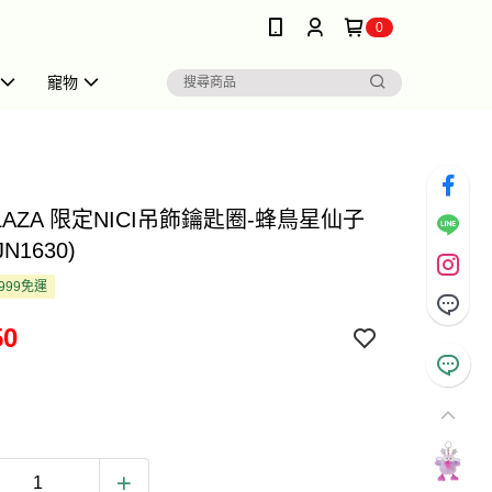
0
寵物
LAZA 限定NICI吊飾鑰匙圈-蜂鳥星仙子
JN1630)
999免運
50