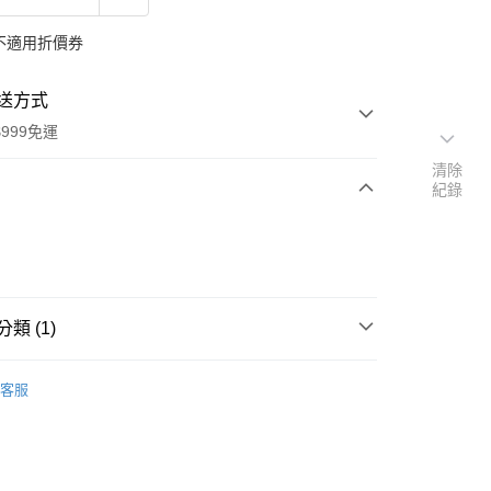
不適用折價券
送方式
999免運
清除
紀錄
次付款
付款
類 (1)
本」代購
代購專區
客服
y