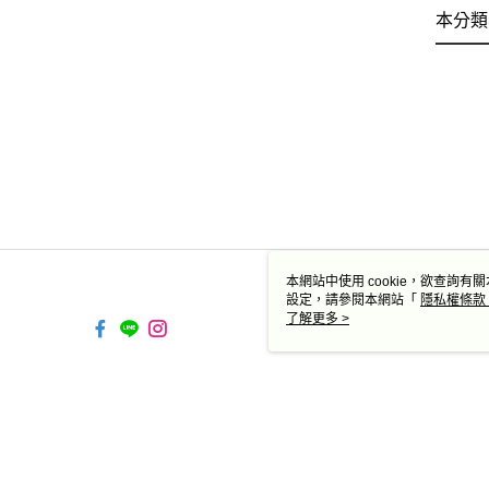
本分類
本網站中使用 cookie，欲查詢有關
設定，請參閱本網站「
隱私權條款
使用 cookie。
了解更多 >