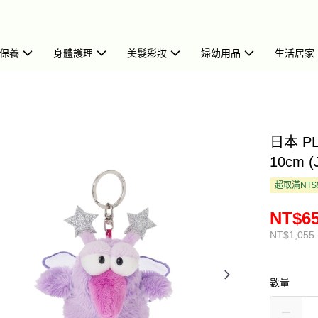
保養
身體護理
美髮彩妝
婦幼用品
生活居家
日本 P
10cm (
超取滿NT$
NT$6
NT$1,055
數量