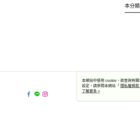
本分類
本網站中使用 cookie，欲查詢有關
設定，請參閱本網站「
隱私權條款
使用 cookie。
了解更多 >