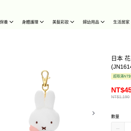
保養
身體護理
美髮彩妝
婦幼用品
生活居家
日本 花
(JN161
超取滿NT$
NT$4
NT$1,190
數量