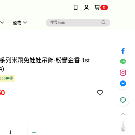
0
寵物
系列米飛兔娃娃吊飾-粉鬱金香 1st
4)
999免運
50