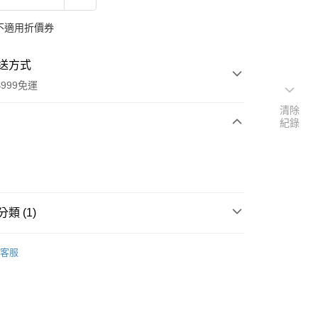
不適用折價券
送方式
999免運
清除
紀錄
次付款
付款
類 (1)
本」代購
代購專區
客服
y