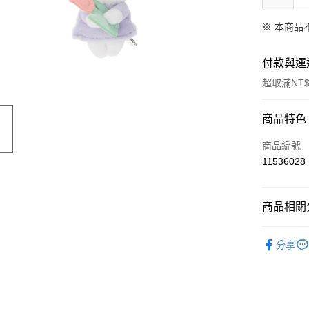
※ 本商品
付款與運
超取滿NT$
付款方式
商品特色
信用卡一
商品編號
11536028
超商取貨
LINE Pay
商品相關分
Apple Pay
限量「日
分享
街口支付
悠遊付
Google Pa