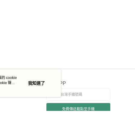
 cookie
kie 聲明
我知道了
官方APP
免費傳送載點至手機
若接到可疑電話，請洽詢165反詐騙專線