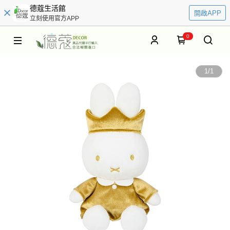
德蔻生活館
開啟APP
立刻使用官方APP
0
1
/
1