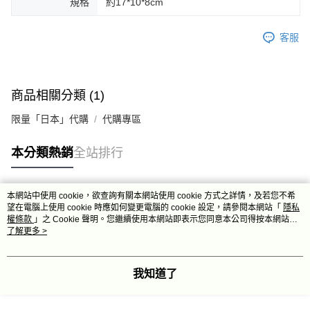
規格
約17*10*8cm
客服
商品相關分類 (1)
限量「日本」代購
代購專區
本分類熱銷
全站排行
本網站中使用 cookie，欲查詢有關本網站使用 cookie 方式之詳情，及若您不希
熱門標籤
望在電腦上使用 cookie 時應如何變更電腦的 cookie 設定，請參閱本網站「
隱私
權條款
」之 Cookie 聲明。您繼續使用本網站即表示您同意本公司得按本網站使
用條款之 Cookie 聲明使用 cookie。
了解更多 >
我知道了