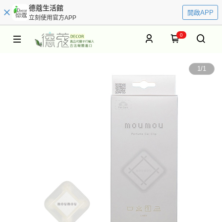
德蔻生活館
開啟APP
立刻使用官方APP
0
1
/
1