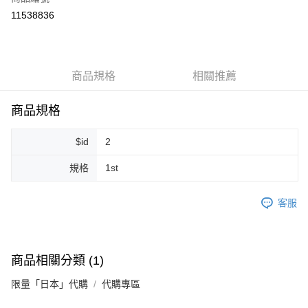
超商取貨付款
11538836
LINE Pay
Apple Pay
商品規格
相關推薦
街口支付
悠遊付
商品規格
Google Pay
$id
2
ATM付款
規格
1st
運送方式
客服
全家取貨付款
每筆NT$80，滿NT$999(含以上)免運費
全家純取貨 (先付款
商品相關分類 (1)
每筆NT$80，滿NT$999(含以上)免運費
限量「日本」代購
代購專區
7-11取貨付款