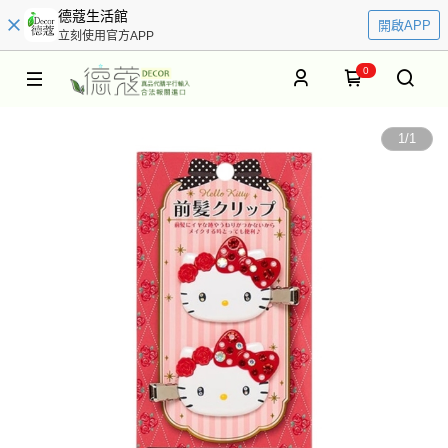
德蔻生活館
開啟APP
立刻使用官方APP
0
1
/
1