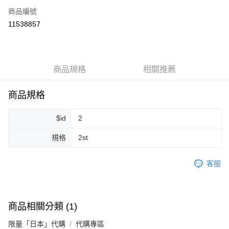
商品編號
超商取貨付款
11538857
LINE Pay
Apple Pay
商品規格
相關推薦
街口支付
悠遊付
商品規格
Google Pay
$id
2
ATM付款
規格
2st
運送方式
客服
全家取貨付款
每筆NT$80，滿NT$999(含以上)免運費
全家純取貨 (先付款
商品相關分類 (1)
每筆NT$80，滿NT$999(含以上)免運費
限量「日本」代購
代購專區