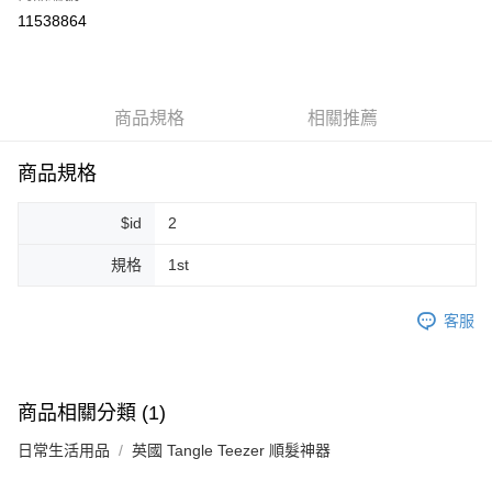
超商取貨付款
11538864
LINE Pay
Apple Pay
商品規格
相關推薦
街口支付
悠遊付
商品規格
Google Pay
$id
2
ATM付款
規格
1st
運送方式
客服
全家取貨付款
每筆NT$80，滿NT$999(含以上)免運費
全家純取貨 (先付款
商品相關分類 (1)
每筆NT$80，滿NT$999(含以上)免運費
日常生活用品
英國 Tangle Teezer 順髮神器
7-11取貨付款