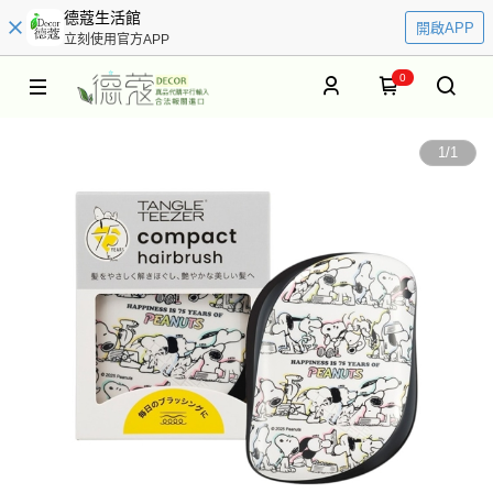
德蔻生活館
開啟APP
立刻使用官方APP
0
1
/
1