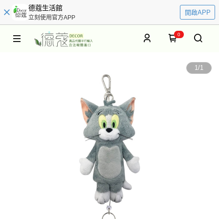
德蔻生活館
開啟APP
立刻使用官方APP
0
1
/
1