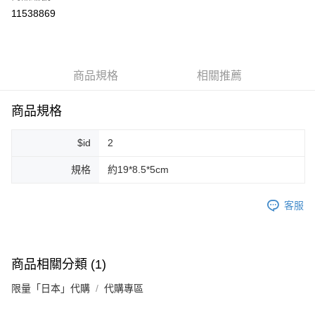
超商取貨付款
11538869
LINE Pay
Apple Pay
商品規格
相關推薦
街口支付
悠遊付
商品規格
Google Pay
$id
2
ATM付款
規格
約19*8.5*5cm
運送方式
客服
全家取貨付款
每筆NT$80，滿NT$999(含以上)免運費
全家純取貨 (先付款
商品相關分類 (1)
每筆NT$80，滿NT$999(含以上)免運費
限量「日本」代購
代購專區
7-11取貨付款