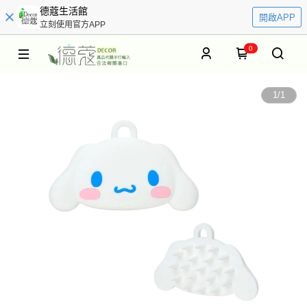
德蔻生活館
開啟APP
立刻使用官方APP
0
1
/
1