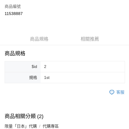
商品編號
超商取貨付款
11538887
LINE Pay
Apple Pay
商品規格
相關推薦
街口支付
悠遊付
商品規格
Google Pay
$id
2
ATM付款
規格
1st
運送方式
客服
全家取貨付款
每筆NT$80，滿NT$999(含以上)免運費
全家純取貨 (先付款
商品相關分類 (2)
每筆NT$80，滿NT$999(含以上)免運費
限量「日本」代購
代購專區