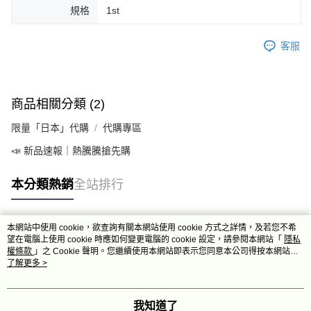
規格
1st
客服
商品相關分類 (2)
限量「日本」代購
代購專區
📣 新品速報｜熱騰騰搶先購
本分類熱銷
全站排行
本網站中使用 cookie，欲查詢有關本網站使用 cookie 方式之詳情，及若您不希
熱門標籤
望在電腦上使用 cookie 時應如何變更電腦的 cookie 設定，請參閱本網站「
隱私
權條款
」之 Cookie 聲明。您繼續使用本網站即表示您同意本公司得按本網站使
用條款之 Cookie 聲明使用 cookie。
了解更多 >
我知道了