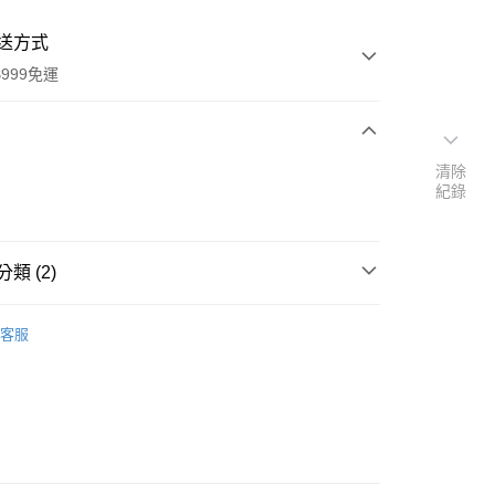
送方式
999免運
次付款
清除
紀錄
付款
類 (2)
本」代購
代購專區
客服
速報｜熱騰騰搶先購
y