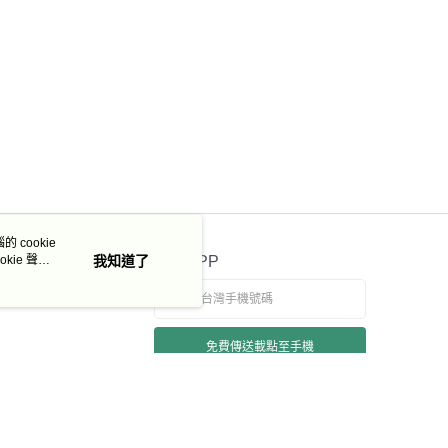
 cookie
kie 聲明
我知道了
官方APP
免費傳送載點至手機
若接到可疑電話，請洽詢165反詐騙專線
本站最佳瀏覽環境請使用 Google Chrome、Firefox 或 Edge 以上版本