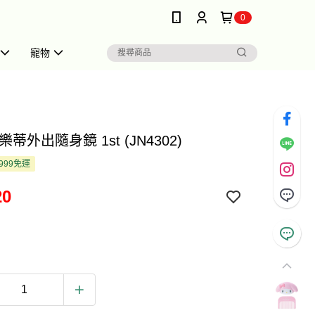
0
寵物
樂蒂外出隨身鏡 1st (JN4302)
999免運
20