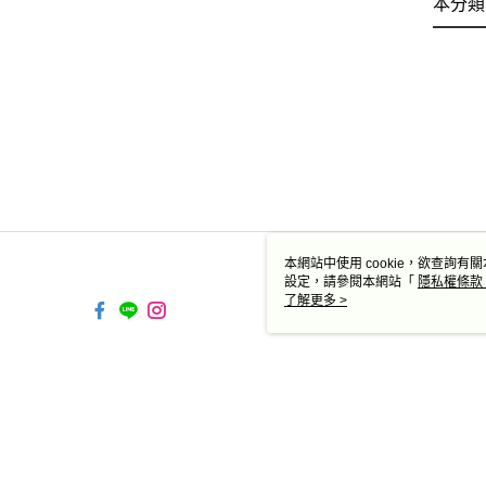
本分類
本網站中使用 cookie，欲查詢有關
設定，請參閱本網站「
隱私權條款
使用 cookie。
了解更多 >
TW-MWG1-66-15 Web2.0 
© 2026 by 德蔻天然有機產品有限公司