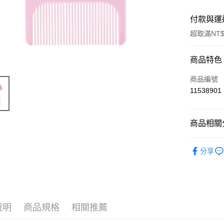
付款與運
超取滿NT$
付款方式
商品特色
信用卡一
商品編號
11538901
超商取貨
LINE Pay
商品相關分
Apple Pay
限量「日
分享
街口支付
📣 新品
悠遊付
Google Pa
說明
商品規格
相關推薦
ATM付款