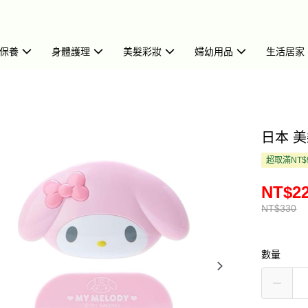
保養
身體護理
美髮彩妝
婦幼用品
生活居家
日本 美
超取滿NT$
NT$2
NT$330
數量