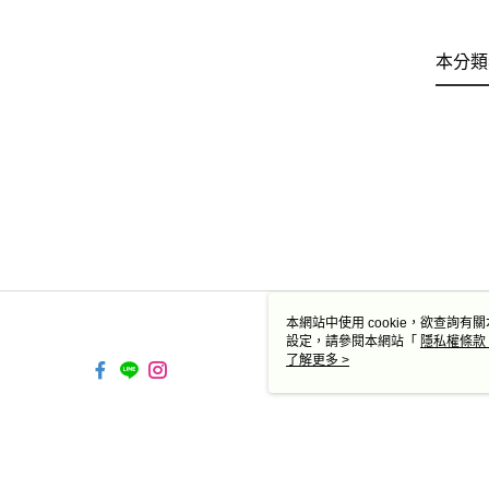
本分類
本網站中使用 cookie，欲查詢有關
設定，請參閱本網站「
隱私權條款
使用 cookie。
了解更多 >