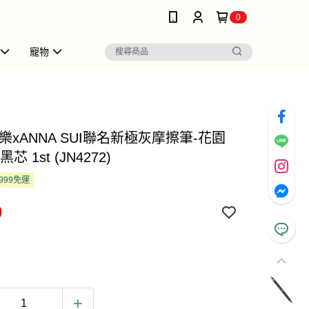
0
寵物
樂xANNA SUI聯名新極灰摩擦筆-花園
黑芯 1st (JN4272)
999免運
0