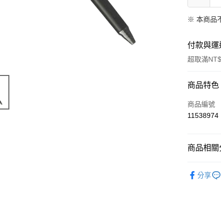
※ 本商品
付款與運
超取滿NT$
付款方式
商品特色
信用卡一
商品編號
11538974
超商取貨
LINE Pay
商品相關分
Apple Pay
限量「日
分享
街口支付
📣 新品
悠遊付
Google Pa