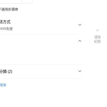
不適用折價券
送方式
999免運
清除
紀錄
次付款
付款
類 (2)
本」代購
代購專區
客服
速報｜熱騰騰搶先購
y