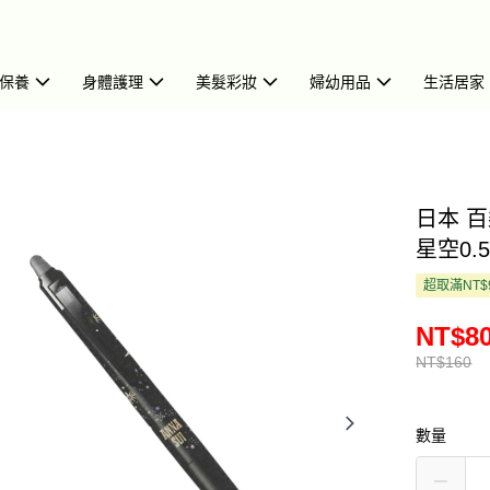
保養
身體護理
美髮彩妝
婦幼用品
生活居家
日本 百
星空0.5
超取滿NT$
NT$8
NT$160
數量