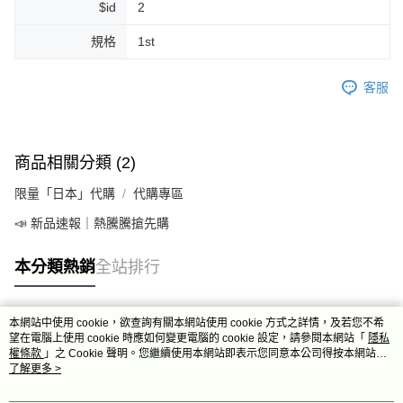
$id
2
規格
1st
客服
商品相關分類 (2)
限量「日本」代購
代購專區
📣 新品速報｜熱騰騰搶先購
本分類熱銷
全站排行
本網站中使用 cookie，欲查詢有關本網站使用 cookie 方式之詳情，及若您不希
熱門標籤
望在電腦上使用 cookie 時應如何變更電腦的 cookie 設定，請參閱本網站「
隱私
權條款
」之 Cookie 聲明。您繼續使用本網站即表示您同意本公司得按本網站使
用條款之 Cookie 聲明使用 cookie。
了解更多 >