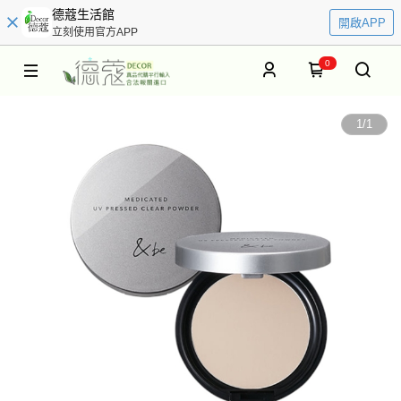
德蔻生活館
開啟APP
立刻使用官方APP
0
1
/
1