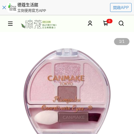
德蔻生活館
開啟APP
立刻使用官方APP
0
1
/
1