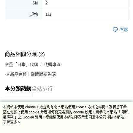
$id
2
規格
1st
客服
商品相關分類 (2)
限量「日本」代購
代購專區
📣 新品速報｜熱騰騰搶先購
本分類熱銷
全站排行
本網站中使用 cookie，欲查詢有關本網站使用 cookie 方式之詳情，及若您不希
熱門標籤
望在電腦上使用 cookie 時應如何變更電腦的 cookie 設定，請參閱本網站「
隱私
權條款
」之 Cookie 聲明。您繼續使用本網站即表示您同意本公司得按本網站使
用條款之 Cookie 聲明使用 cookie。
了解更多 >