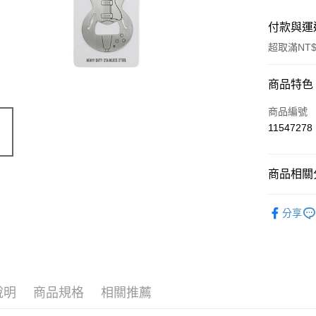
付款與運
超取滿NT$
付款方式
商品特色
信用卡一
商品編號
11547278
超商取貨
LINE Pay
商品相關分
Apple Pay
限量「日
分享
街口支付
📣 新品
悠遊付
Google Pa
說明
商品規格
相關推薦
ATM付款