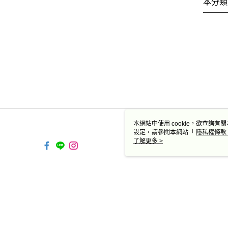
本分類
本網站中使用 cookie，欲查詢有關
設定，請參閱本網站「
隱私權條款
使用 cookie。
了解更多 >
TW-MWG1-61-244 Web2.0
© 2026 by 德蔻天然有機產品有限公司