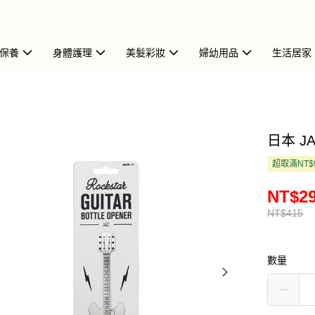
保養
身體護理
美髮彩妝
婦幼用品
生活居家
日本 JA
超取滿NT$
NT$2
NT$415
數量