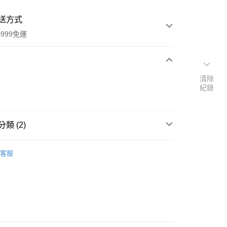
送方式
999免運
次付款
清除
紀錄
付款
類 (2)
本」代購
代購專區
客服
速報｜熱騰騰搶先購
y