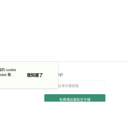
 cookie
kie 聲明
我知道了
官方APP
免費傳送載點至手機
若接到可疑電話，請洽詢165反詐騙專線
本站最佳瀏覽環境請使用 Google Chrome、Firefox 或 Edge 以上版本