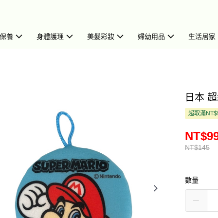
保養
身體護理
美髮彩妝
婦幼用品
生活居家
日本 超級
超取滿NT$
NT$9
NT$145
數量