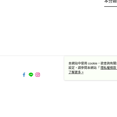
本分類
本網站中使用 cookie，欲查詢有關
設定，請參閱本網站「
隱私權條款
使用 cookie。
了解更多 >
TW-MWG1-61-51 Web2.0 
© 2026 by 德蔻天然有機產品有限公司