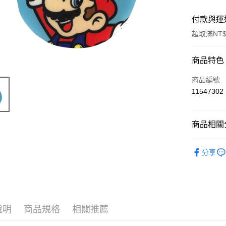
付款與運
超取滿NT$
付款方式
商品特色
信用卡一
商品編號
11547302
超商取貨
LINE Pay
商品相關分
Apple Pay
限量「日
分享
街口支付
📣 新品
悠遊付
Google Pa
說明
商品規格
相關推薦
ATM付款