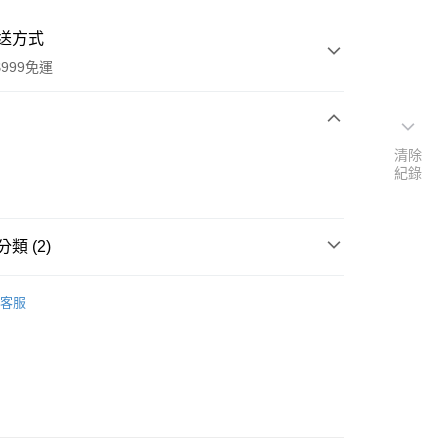
送方式
999免運
次付款
清除
紀錄
付款
類 (2)
本」代購
代購專區
客服
速報｜熱騰騰搶先購
y