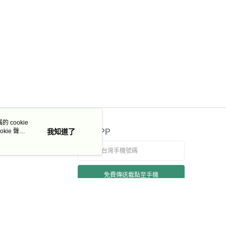
 cookie
kie 聲明
我知道了
官方APP
免費傳送載點至手機
若接到可疑電話，請洽詢165反詐騙專線
本站最佳瀏覽環境請使用 Google Chrome、Firefox 或 Edge 以上版本