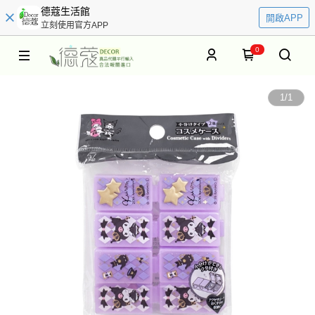
德蔻生活館
開啟APP
立刻使用官方APP
0
1
/
1