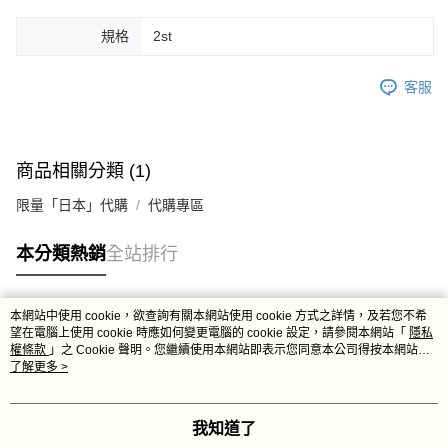
規格
2st
客服
商品相關分類 (1)
限量「日本」代購
代購專區
本分類熱銷
全站排行
本網站中使用 cookie，欲查詢有關本網站使用 cookie 方式之詳情，及若您不希
熱門標籤
望在電腦上使用 cookie 時應如何變更電腦的 cookie 設定，請參閱本網站「
隱私
權條款
」之 Cookie 聲明。您繼續使用本網站即表示您同意本公司得按本網站使
用條款之 Cookie 聲明使用 cookie。
了解更多 >
我知道了