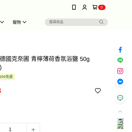
0
寵物
pp 德國克奈圃 青檸薄荷香氛浴鹽 50g
)
999免運
8