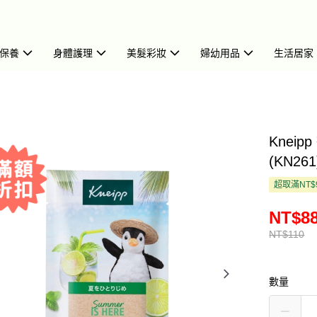
保養
身體護理
美髮彩妝
婦幼用品
生活居家
Knei
(KN261
超取滿NT$
NT$8
NT$110
數量