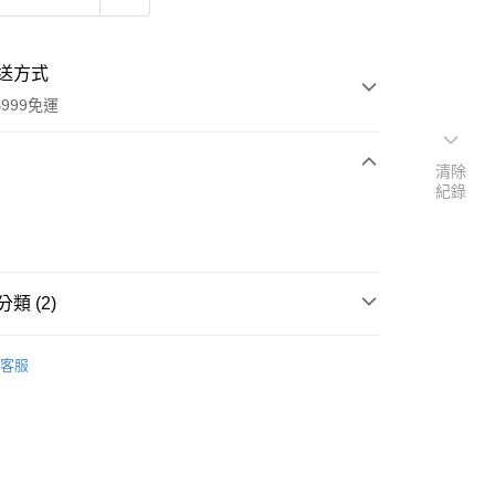
送方式
999免運
清除
紀錄
次付款
付款
類 (2)
品牌
德國 Kneipp 克奈圃
客服
扣｜湊金額享優惠 👀
y