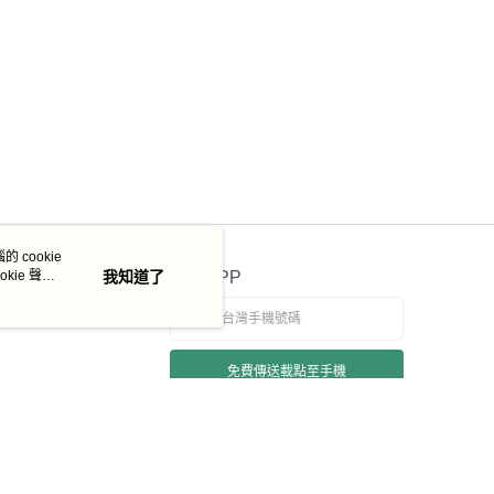
 cookie
kie 聲明
我知道了
官方APP
免費傳送載點至手機
若接到可疑電話，請洽詢165反詐騙專線
本站最佳瀏覽環境請使用 Google Chrome、Firefox 或 Edge 以上版本