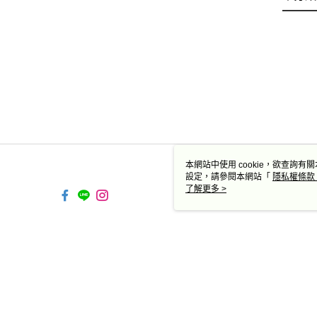
本網站中使用 cookie，欲查詢有關
設定，請參閱本網站「
隱私權條款
使用 cookie。
了解更多 >
TW-MWG1-67-169 Web2.0
© 2026 by 德蔻天然有機產品有限公司