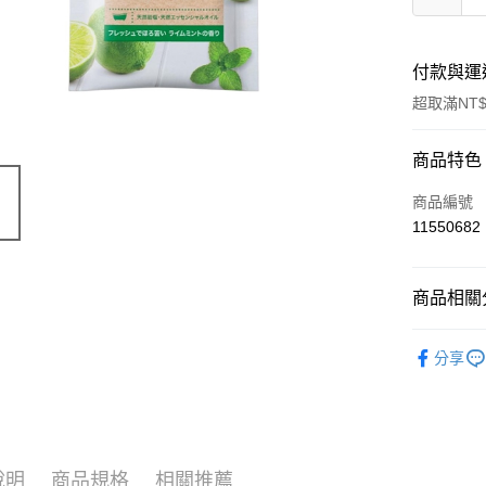
付款與運
超取滿NT$
付款方式
商品特色
信用卡一
商品編號
11550682
超商取貨
LINE Pay
商品相關分
Apple Pay
有機保養
分享
街口支付
🔥 滿額折
悠遊付
Google Pa
說明
商品規格
相關推薦
ATM付款