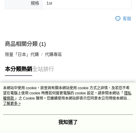
規格
1st
客服
商品相關分類 (1)
限量「日本」代購
代購專區
本分類熱銷
全站排行
本網站中使用 cookie，欲查詢有關本網站使用 cookie 方式之詳情，及若您不希
熱門標籤
望在電腦上使用 cookie 時應如何變更電腦的 cookie 設定，請參閱本網站「
隱私
權條款
」之 Cookie 聲明。您繼續使用本網站即表示您同意本公司得按本網站使
用條款之 Cookie 聲明使用 cookie。
了解更多 >
我知道了