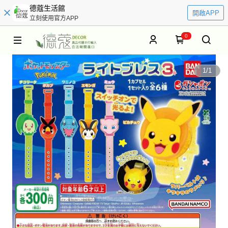
德蔻生活館
開啟APP
立刻使用官方APP
0
1
/
1