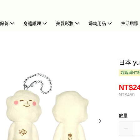
保養
身體護理
美髮彩妝
婦幼用品
生活居家
日本 yu
超取滿NT$
NT$2
NT$450
數量