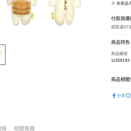
※ 本商品
付款與運
超取滿NT$
付款方式
商品特色
信用卡一
商品編號
11558193
超商取貨
LINE Pay
商品相關分
Apple Pay
限量「日
分享
街口支付
悠遊付
Google Pa
規格
相關推薦
ATM付款