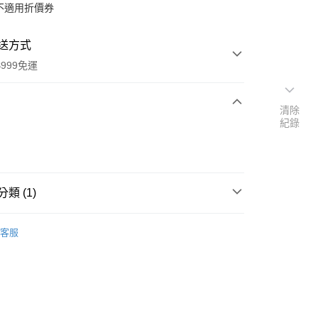
不適用折價券
送方式
999免運
清除
紀錄
次付款
付款
類 (1)
本」代購
代購專區
客服
y