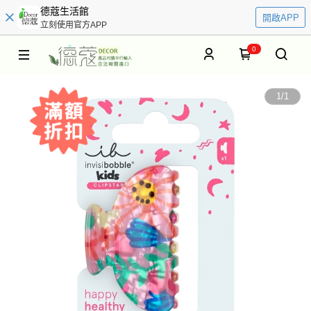
德蔻生活館
開啟APP
立刻使用官方APP
0
1
/
1