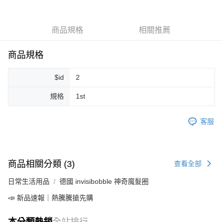
Apple Pay
商品規格
相關推薦
街口支付
悠遊付
商品規格
Google Pay
$id
2
ATM付款
規格
1st
運送方式
客服
全家取貨付款
每筆NT$80，滿NT$999(含以上)免運費
全家純取貨 (先付款
商品相關分類 (3)
查看全部
每筆NT$80，滿NT$999(含以上)免運費
日常生活用品
德國 invisibobble 神奇魔髮圈
7-11取貨付款
📣 新品速報｜熱騰騰搶先購
每筆NT$80，滿NT$999(含以上)免運費
本分類熱銷
全站排行