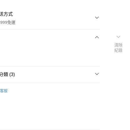
送方式
999免運
清除
次付款
紀錄
付款
類 (3)
用品
德國 invisibobble 神奇魔髮圈
客服
速報｜熱騰騰搶先購
扣｜湊金額享優惠 👀
y