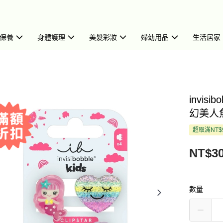
保養
身體護理
美髮彩妝
婦幼用品
生活居家
invis
幻美人魚 
超取滿NT$
NT$3
數量