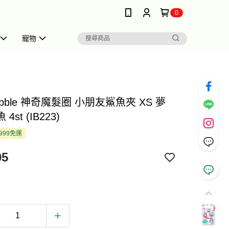
0
寵物
ibobble 神奇魔髮圈 小朋友鯊魚夾 XS 夢
4st (IB223)
999免運
05