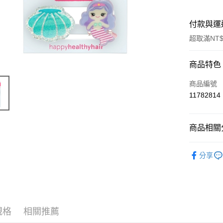
付款與運
超取滿NT$
付款方式
商品特色
信用卡一
商品編號
11782814
超商取貨
LINE Pay
商品相關分
Apple Pay
日常生活
分享
街口支付
📣 新品
悠遊付
🔥 滿額折
Google Pa
規格
相關推薦
ATM付款