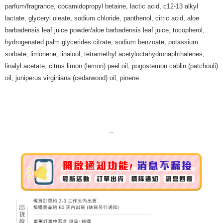
每筆NT$80，滿NT$999(含以上)免運費
parfum/fragrance, cocamidopropyl betaine, lactic acid, c12-13 alkyl
lactate, glyceryl oleate, sodium chloride, panthenol, citric acid, aloe
宅配
barbadensis leaf juice powder/aloe barbadensis leaf juice, tocopherol,
每筆NT$100，滿NT$999(含以上)免運費
hydrogenated palm glycerides citrate, sodium benzoate, potassium
sorbate, limonene, linalool, tetramethyl acetyloctahydronaphthalenes,
離島宅配（澎湖、金門、馬祖、小琉球）
linalyl acetate, citrus limon (lemon) peel oil, pogostemon cablin (patchouli)
每筆NT$250，滿NT$3,000(含以上)免運費
oil, juniperus virginiana (cedarwood) oil, pinene.
付款後門市自取
免運費
--