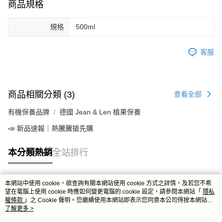
商品規格
規格
500ml
客服
商品相關分類 (3)
查看全部
有機保養品牌
德國 Jean & Len 植果保養
📣 新品速報｜熱騰騰搶先購
本分類熱銷
全站排行
本網站中使用 cookie，欲查詢有關本網站使用 cookie 方式之詳情，及若您不希
熱門標籤
望在電腦上使用 cookie 時應如何變更電腦的 cookie 設定，請參閱本網站「
隱私
權條款
」之 Cookie 聲明。您繼續使用本網站即表示您同意本公司得按本網站使
用條款之 Cookie 聲明使用 cookie。
了解更多 >