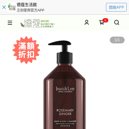
德蔻生活館
開啟APP
立刻使用官方APP
0
1
/
1