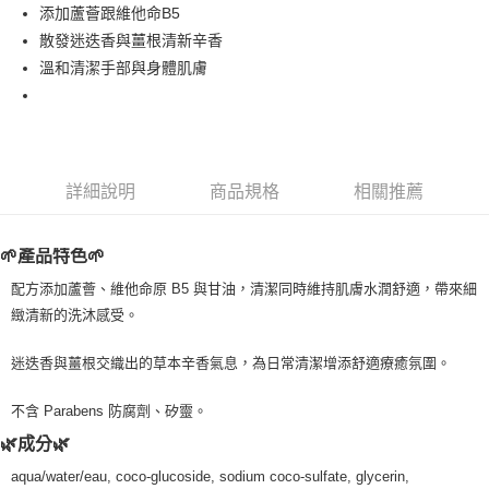
Apple Pay
添加蘆薈跟維他命B5
散發迷迭香與薑根清新辛香
街口支付
溫和清潔手部與身體肌膚
悠遊付
Google Pay
ATM付款
詳細說明
商品規格
相關推薦
運送方式
🌱產品特色🌱
全家取貨付款
每筆NT$80，滿NT$999(含以上)免運費
配方添加蘆薈、維他命原 B5 與甘油，清潔同時維持肌膚水潤舒適，帶來細
緻清新的洗沐感受。
全家純取貨 (先付款
每筆NT$80，滿NT$999(含以上)免運費
迷迭香與薑根交織出的草本辛香氣息，為日常清潔增添舒適療癒氛圍。
7-11取貨付款
不含 Parabens 防腐劑、矽靈。
每筆NT$80，滿NT$999(含以上)免運費
🌿成分🌿
7-11純取貨 (先付款
aqua/water/eau, coco-glucoside, sodium coco-sulfate, glycerin,