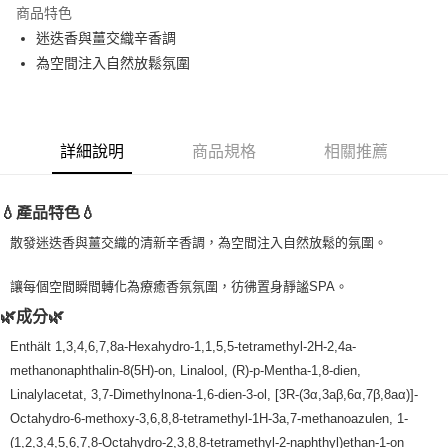
商品特色
Apple Pay
迷迭香與薑交織辛香調
為空間注入自然放鬆氛圍
街口支付
悠遊付
Google Pay
詳細說明
商品規格
相關推薦
ATM付款
💧產品特色💧
運送方式
散發迷迭香與薑交織的清新辛香調，為空間注入自然放鬆的氛圍。
全家取貨付款
讓每個空間瞬間轉化為療癒香氛氛圍，彷彿置身靜謐SPA。
每筆NT$80，滿NT$999(含以上)免運費
🌿成分🌿
全家純取貨 (先付款
Enthält 1,3,4,6,7,8a-Hexahydro-1,1,5,5-tetramethyl-2H-2,4a-
每筆NT$80，滿NT$999(含以上)免運費
methanonaphthalin-8(5H)-on, Linalool, (R)-p-Mentha-1,8-dien,
7-11取貨付款
Linalylacetat, 3,7-Dimethylnona-1,6-dien-3-ol, [3R-(3α,3aβ,6α,7β,8aα)]-
每筆NT$80，滿NT$999(含以上)免運費
Octahydro-6-methoxy-3,6,8,8-tetramethyl-1H-3a,7-methanoazulen, 1-
(1,2,3,4,5,6,7,8-Octahydro-2,3,8,8-tetramethyl-2-naphthyl)ethan-1-on