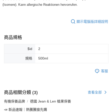
7-11純取貨 (先付款
(Isomere). Kann allergische Reaktionen hervorrufen.
每筆NT$80，滿NT$999(含以上)免運費
宅配
顯示電腦版詳細說明
每筆NT$100，滿NT$999(含以上)免運費
離島宅配（澎湖、金門、馬祖、小琉球）
商品規格
每筆NT$250，滿NT$3,000(含以上)免運費
$id
2
付款後門市自取
免運費
規格
500ml
客服
商品相關分類 (3)
查看全部
有機保養品牌
德國 Jean & Len 植果保養
📣 新品速報｜熱騰騰搶先購