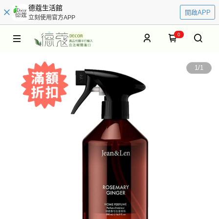
德蔻生活館
開啟APP
立刻使用官方APP
0
1
/
1