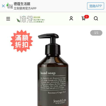
德蔻生活館
開啟APP
立刻使用官方APP
0
1
/
1