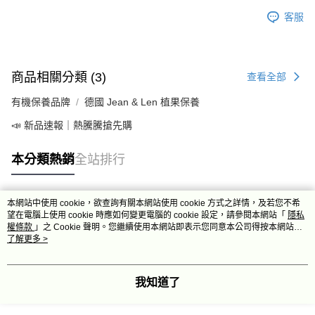
客服
商品相關分類 (3)
查看全部
有機保養品牌
德國 Jean & Len 植果保養
📣 新品速報｜熱騰騰搶先購
本分類熱銷
全站排行
本網站中使用 cookie，欲查詢有關本網站使用 cookie 方式之詳情，及若您不希
熱門標籤
望在電腦上使用 cookie 時應如何變更電腦的 cookie 設定，請參閱本網站「
隱私
權條款
」之 Cookie 聲明。您繼續使用本網站即表示您同意本公司得按本網站使
用條款之 Cookie 聲明使用 cookie。
了解更多 >
我知道了