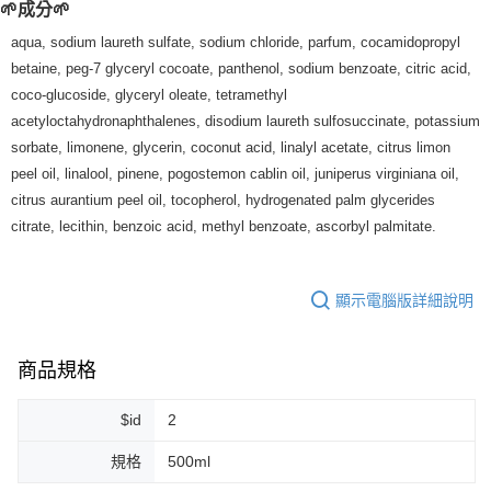
🌱成分🌱
每筆NT$80，滿NT$999(含以上)免運費
aqua, sodium laureth sulfate, sodium chloride, parfum, cocamidopropyl
宅配
betaine, peg-7 glyceryl cocoate, panthenol, sodium benzoate, citric acid,
每筆NT$100，滿NT$999(含以上)免運費
coco-glucoside, glyceryl oleate, tetramethyl
離島宅配（澎湖、金門、馬祖、小琉球）
acetyloctahydronaphthalenes, disodium laureth sulfosuccinate, potassium
sorbate, limonene, glycerin, coconut acid, linalyl acetate, citrus limon
每筆NT$250，滿NT$3,000(含以上)免運費
peel oil, linalool, pinene, pogostemon cablin oil, juniperus virginiana oil,
付款後門市自取
citrus aurantium peel oil, tocopherol, hydrogenated palm glycerides
免運費
citrate, lecithin, benzoic acid, methyl benzoate, ascorbyl palmitate.
顯示電腦版詳細說明
商品規格
$id
2
規格
500ml