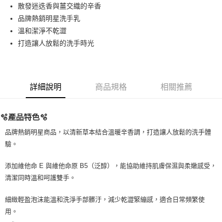
Apple Pay
散發迷迭香與薑交織的辛香
品牌熱銷明星洗手乳
街口支付
溫和潔淨不乾澀
悠遊付
打造讓人放鬆的洗手時光
Google Pay
ATM付款
詳細說明
商品規格
相關推薦
運送方式
🫧產品特色🫧
全家取貨付款
每筆NT$80，滿NT$999(含以上)免運費
品牌熱銷明星商品，以清新草本結合溫暖辛香調，打造讓人放鬆的洗手體
驗。
全家純取貨 (先付款
每筆NT$80，滿NT$999(含以上)免運費
添加維他命 E 與維他命原 B5（泛醇），能協助維持肌膚保濕與柔嫩感受，
清潔同時溫和呵護雙手。
7-11取貨付款
每筆NT$80，滿NT$999(含以上)免運費
細緻輕盈泡沫能溫和洗淨手部髒汙，減少乾澀緊繃感，適合日常頻繁使
用。
7-11純取貨 (先付款