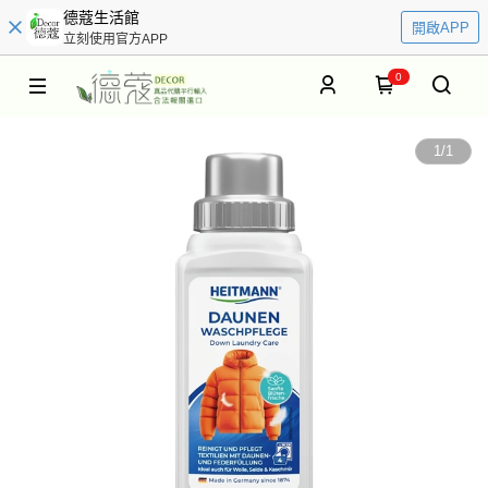
德蔻生活館
開啟APP
立刻使用官方APP
0
1
/
1