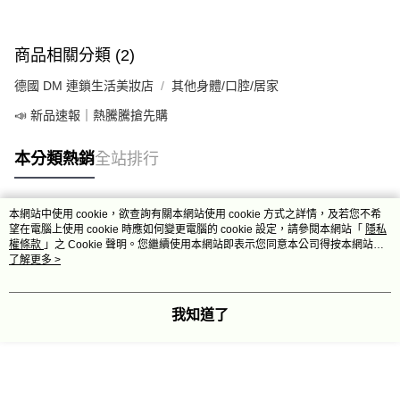
商品相關分類 (2)
德國 DM 連鎖生活美妝店
其他身體/口腔/居家
📣 新品速報｜熱騰騰搶先購
本分類熱銷
全站排行
本網站中使用 cookie，欲查詢有關本網站使用 cookie 方式之詳情，及若您不希
熱門標籤
望在電腦上使用 cookie 時應如何變更電腦的 cookie 設定，請參閱本網站「
隱私
權條款
」之 Cookie 聲明。您繼續使用本網站即表示您同意本公司得按本網站使
用條款之 Cookie 聲明使用 cookie。
了解更多 >
我知道了