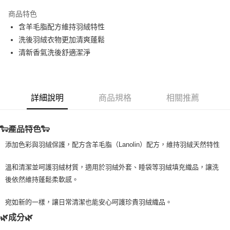
LINE Pay
商品特色
Apple Pay
含羊毛脂配方維持羽絨特性
洗後羽絨衣物更加清爽蓬鬆
街口支付
清新香氣洗後舒適潔淨
悠遊付
Google Pay
詳細說明
商品規格
相關推薦
ATM付款
運送方式
🐑產品特色🐑
全家取貨付款
添加色彩與羽絨保護，配方含羊毛脂（Lanolin）配方，維持羽絨天然特性
每筆NT$80，滿NT$999(含以上)免運費
溫和清潔並呵護羽絨材質，適用於羽絨外套、睡袋等羽絨填充織品，讓洗
全家純取貨 (先付款
後依然維持蓬鬆柔軟感。
每筆NT$80，滿NT$999(含以上)免運費
宛如新的一樣，讓日常清潔也能安心呵護珍貴羽絨織品。
7-11取貨付款
🌿成分🌿
每筆NT$80，滿NT$999(含以上)免運費