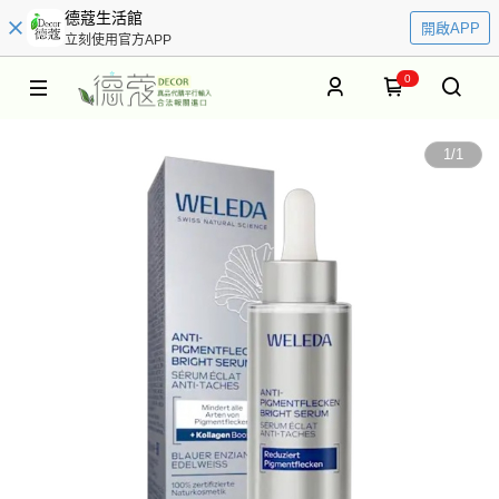
德蔻生活館
開啟APP
立刻使用官方APP
0
1
/
1