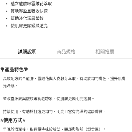
Apple Pay
蘊含龍膽跟雪絨花萃取
質地輕盈且吸收快速
街口支付
幫助淡化深層皺紋
悠遊付
使肌膚更顯緊緻透亮
Google Pay
ATM付款
詳細說明
商品規格
相關推薦
運送方式
💐產品特色💐
全家取貨付款
每筆NT$80，滿NT$999(含以上)免運費
高效配方結合龍膽、雪絨花與大麥穀芽萃取，有助於均勻膚色、提升肌膚
光澤感，
全家純取貨 (先付款
每筆NT$80，滿NT$999(含以上)免運費
並改善細紋與皺紋等初老跡象，使肌膚更顯明亮透潤。
7-11取貨付款
持續使用，有助於打造更均勻、明亮且富有光澤的健康膚質。
每筆NT$80，滿NT$999(含以上)免運費
⭐使用方式⭐
7-11純取貨 (先付款
早晚於清潔後，取適量塗抹於臉部、頸部與胸前（鎖骨區）。