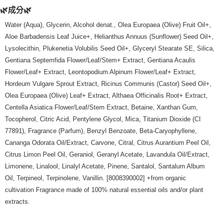
每筆NT$80，滿NT$999(含以上)免運費
🌿成分🌿
宅配
Water (Aqua), Glycerin, Alcohol denat., Olea Europaea (Olive) Fruit Oil+,
每筆NT$100，滿NT$999(含以上)免運費
Aloe Barbadensis Leaf Juice+, Helianthus Annuus (Sunflower) Seed Oil+,
Lysolecithin, Plukenetia Volubilis Seed Oil+, Glyceryl Stearate SE, Silica,
離島宅配（澎湖、金門、馬祖、小琉球）
Gentiana Septemfida Flower/Leaf/Stem+ Extract, Gentiana Acaulis
每筆NT$250，滿NT$3,000(含以上)免運費
Flower/Leaf+ Extract, Leontopodium Alpinum Flower/Leaf+ Extract,
Hordeum Vulgare Sprout Extract, Ricinus Communis (Castor) Seed Oil+,
付款後門市自取
Olea Europaea (Olive) Leaf+ Extract, Althaea Officinalis Root+ Extract,
免運費
Centella Asiatica Flower/Leaf/Stem Extract, Betaine, Xanthan Gum,
Tocopherol, Citric Acid, Pentylene Glycol, Mica, Titanium Dioxide (CI
77891), Fragrance (Parfum), Benzyl Benzoate, Beta-Caryophyllene,
Cananga Odorata Oil/Extract, Carvone, Citral, Citrus Aurantium Peel Oil,
Citrus Limon Peel Oil, Geraniol, Geranyl Acetate, Lavandula Oil/Extract,
Limonene, Linalool, Linalyl Acetate, Pinene, Santalol, Santalum Album
Oil, Terpineol, Terpinolene, Vanillin. [8008390002] +from organic
cultivation Fragrance made of 100% natural essential oils and/or plant
extracts.