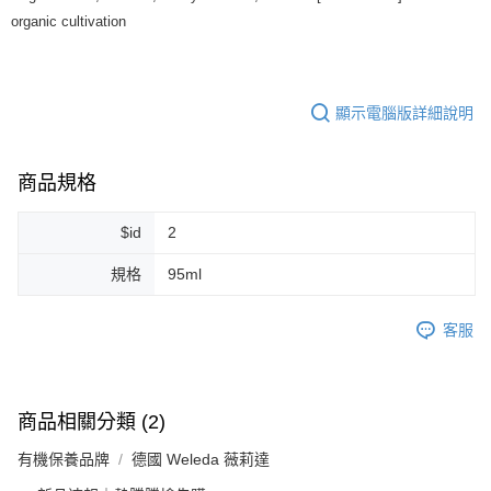
7-11純取貨 (先付款
organic cultivation
每筆NT$80，滿NT$999(含以上)免運費
宅配
每筆NT$100，滿NT$999(含以上)免運費
顯示電腦版詳細說明
離島宅配（澎湖、金門、馬祖、小琉球）
每筆NT$250，滿NT$3,000(含以上)免運費
商品規格
付款後門市自取
$id
2
免運費
規格
95ml
客服
商品相關分類 (2)
有機保養品牌
德國 Weleda 薇莉達