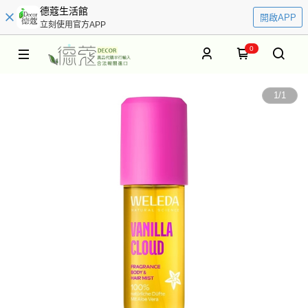
德蔻生活館
開啟APP
立刻使用官方APP
0
1
/
1