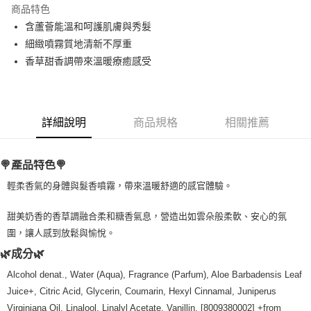
商品特色
Apple Pay
含蘆薈能溫和呵護肌膚與秀髮
細緻噴霧質地清新不厚重
街口支付
香草甜香調帶來溫暖療癒感受
悠遊付
Google Pay
詳細說明
商品規格
相關推薦
ATM付款
運送方式
🍭產品特色🍭
全家取貨付款
輕柔香氣的身體與髮香噴霧，帶來溫暖舒適的感官體驗。
每筆NT$80，滿NT$999(含以上)免運費
甜美奶香的香草調融合柔和糖香氣息，營造出如雲朵般柔軟、安心的氛
全家純取貨 (先付款
圍，讓人感到放鬆與愉悅。
每筆NT$80，滿NT$999(含以上)免運費
🌿成分🌿
7-11取貨付款
Alcohol denat., Water (Aqua), Fragrance (Parfum), Aloe Barbadensis Leaf
每筆NT$80，滿NT$999(含以上)免運費
Juice+, Citric Acid, Glycerin, Coumarin, Hexyl Cinnamal, Juniperus
Virginiana Oil, Linalool, Linalyl Acetate, Vanillin. [8009380002] +from