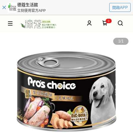
德蔻生活館
開啟APP
立刻使用官方APP
0
1
/
1