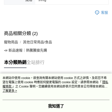
客服
商品相關分類 (2)
寵物用品
其他日常用品/食品
📣 新品速報｜熱騰騰搶先購
本分類熱銷
全站排行
本網站中使用 cookie，欲查詢有關本網站使用 cookie 方式之詳情，及若您不希
熱門標籤
望在電腦上使用 cookie 時應如何變更電腦的 cookie 設定，請參閱本網站「
隱私
權條款
」之 Cookie 聲明。您繼續使用本網站即表示您同意本公司得按本網站使
用條款之 Cookie 聲明使用 cookie。
了解更多 >
我知道了