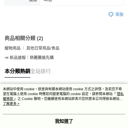
客服
商品相關分類 (2)
寵物用品
其他日常用品/食品
📣 新品速報｜熱騰騰搶先購
本分類熱銷
全站排行
本網站中使用 cookie，欲查詢有關本網站使用 cookie 方式之詳情，及若您不希
熱門標籤
望在電腦上使用 cookie 時應如何變更電腦的 cookie 設定，請參閱本網站「
隱私
權條款
」之 Cookie 聲明。您繼續使用本網站即表示您同意本公司得按本網站使
用條款之 Cookie 聲明使用 cookie。
了解更多 >
我知道了