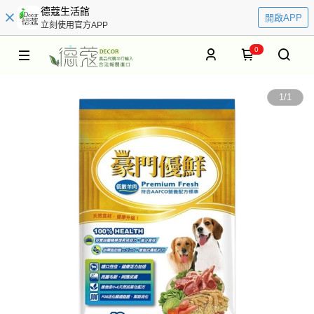
德蔻生活館
開啟APP
立刻使用官方APP
0
1
/
1