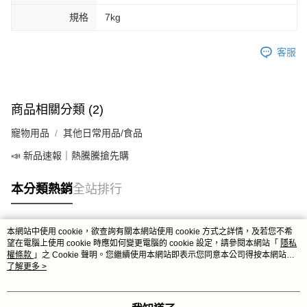
規格
7kg
客服
商品相關分類 (2)
寵物用品
其他日常用品/食品
📣 新品速報｜熱騰騰搶先購
本分類熱銷
全站排行
本網站中使用 cookie，欲查詢有關本網站使用 cookie 方式之詳情，及若您不希
熱門標籤
望在電腦上使用 cookie 時應如何變更電腦的 cookie 設定，請參閱本網站「
隱私
權條款
」之 Cookie 聲明。您繼續使用本網站即表示您同意本公司得按本網站使
用條款之 Cookie 聲明使用 cookie。
了解更多 >