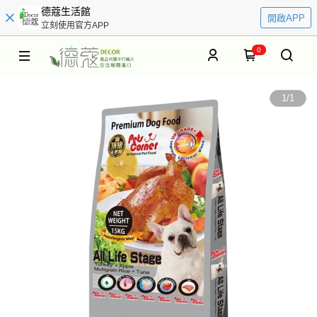
德蔻生活館
開啟APP
立刻使用官方APP
0
1
/
1