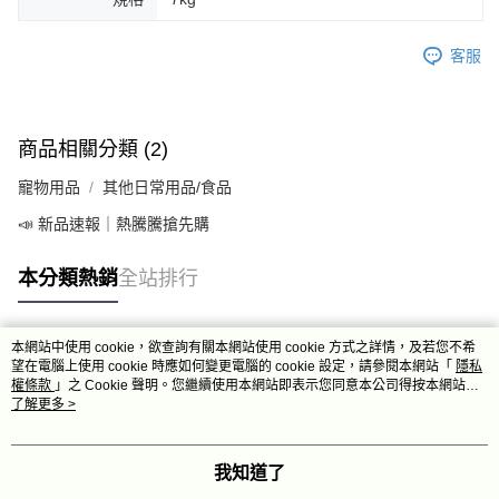
客服
商品相關分類 (2)
寵物用品
其他日常用品/食品
📣 新品速報｜熱騰騰搶先購
本分類熱銷
全站排行
本網站中使用 cookie，欲查詢有關本網站使用 cookie 方式之詳情，及若您不希
熱門標籤
望在電腦上使用 cookie 時應如何變更電腦的 cookie 設定，請參閱本網站「
隱私
權條款
」之 Cookie 聲明。您繼續使用本網站即表示您同意本公司得按本網站使
用條款之 Cookie 聲明使用 cookie。
了解更多 >
我知道了