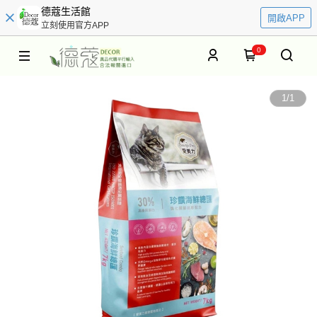
德蔻生活館
開啟APP
立刻使用官方APP
0
1
/
1