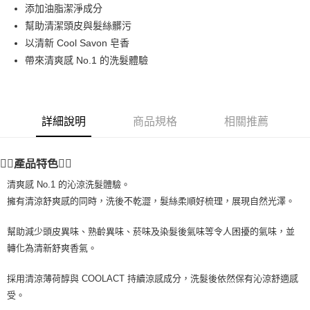
Apple Pay
添加油脂潔淨成分
幫助清潔頭皮與髮絲髒污
街口支付
以清新 Cool Savon 皂香
悠遊付
帶來清爽感 No.1 的洗髮體驗
Google Pay
ATM付款
詳細說明
商品規格
相關推薦
運送方式
💆‍♀️產品特色💆‍♀️
全家取貨付款
每筆NT$80，滿NT$999(含以上)免運費
清爽感 No.1 的沁涼洗髮體驗。
擁有清涼舒爽感的同時，洗後不乾澀，髮絲柔順好梳理，展現自然光澤。
全家純取貨 (先付款
每筆NT$80，滿NT$999(含以上)免運費
幫助減少頭皮異味、熟齡異味、菸味及染髮後氣味等令人困擾的氣味，並
轉化為清新舒爽香氣。
7-11取貨付款
每筆NT$80，滿NT$999(含以上)免運費
採用清涼薄荷醇與 COOLACT 持續涼感成分，洗髮後依然保有沁涼舒適感
受。
7-11純取貨 (先付款