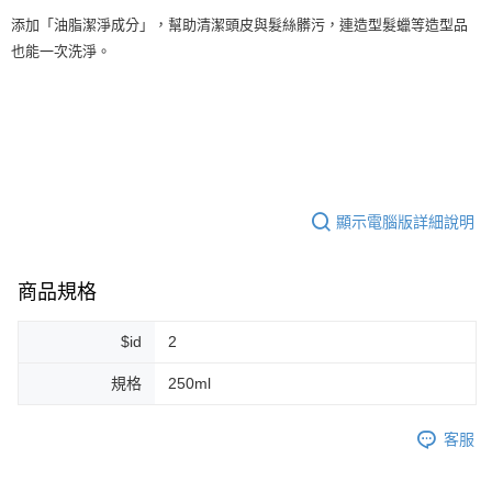
每筆NT$80，滿NT$999(含以上)免運費
添加「油脂潔淨成分」，幫助清潔頭皮與髮絲髒污，連造型髮蠟等造型品
宅配
也能一次洗淨。
每筆NT$100，滿NT$999(含以上)免運費
離島宅配（澎湖、金門、馬祖、小琉球）
每筆NT$250，滿NT$3,000(含以上)免運費
付款後門市自取
免運費
顯示電腦版詳細說明
商品規格
$id
2
規格
250ml
客服