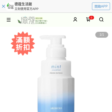
德蔻生活館
開啟APP
立刻使用官方APP
0
1
/
1