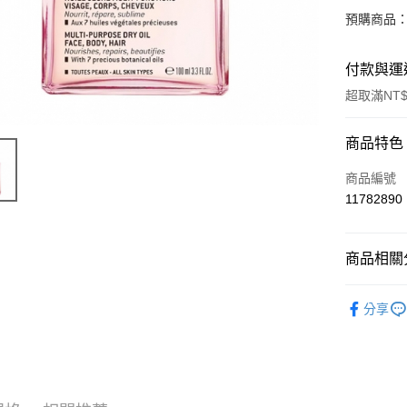
預購商品：
付款與運
超取滿NT$
付款方式
商品特色
信用卡一
商品編號
11782890
超商取貨
LINE Pay
商品相關分
Apple Pay
其他「歐
分享
街口支付
📣 新品
悠遊付
🔥 滿額折
Google Pa