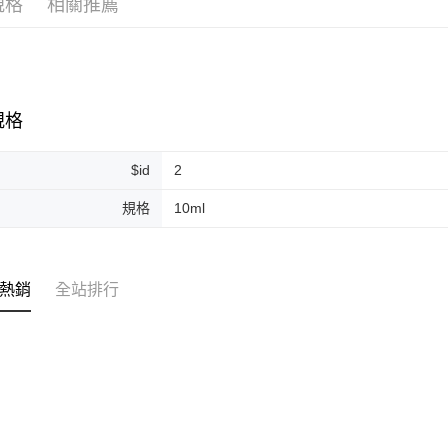
規格
相關推薦
ATM付款
運送方式
全家取貨
規格
每筆NT$8
$id
2
全家純取貨
每筆NT$8
規格
10ml
7-11取貨
每筆NT$8
熱銷
全站排行
7-11純取
每筆NT$8
宅配
每筆NT$1
離島宅配