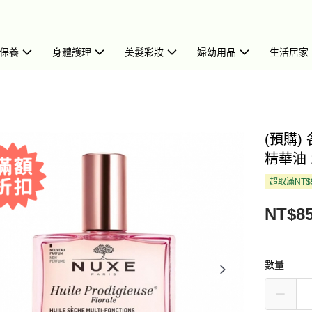
保養
身體護理
美髮彩妝
婦幼用品
生活居家
(預購)
精華油 1
超取滿NT$
NT$8
數量