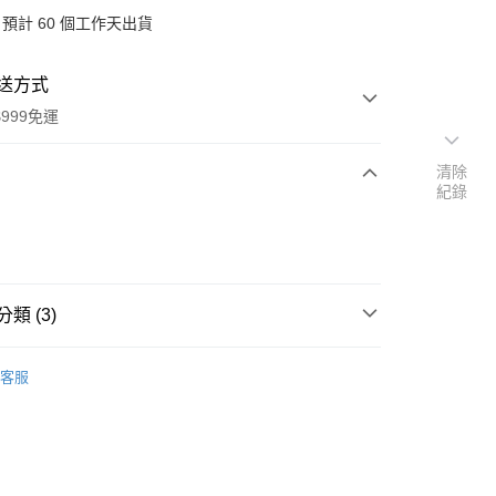
預計 60 個工作天出貨
送方式
999免運
清除
紀錄
次付款
付款
類 (3)
洲」代購
其他商品
客服
速報｜熱騰騰搶先購
扣｜湊金額享優惠 👀
y