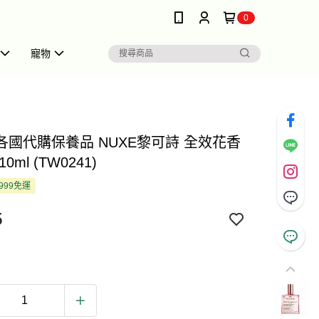
0
寵物
 各國代購保養品 NUXE黎可詩 全效花香
0ml (TW0241)
999免運
5