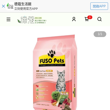
德蔻生活館
開啟APP
立刻使用官方APP
0
1
/
1