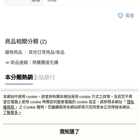
客服
商品相關分類 (2)
寵物用品
其他日常用品/食品
📣 新品速報｜熱騰騰搶先購
本分類熱銷
全站排行
本網站中使用 cookie，欲查詢有關本網站使用 cookie 方式之詳情，及若您不希
熱門標籤
望在電腦上使用 cookie 時應如何變更電腦的 cookie 設定，請參閱本網站「
隱私
權條款
」之 Cookie 聲明。您繼續使用本網站即表示您同意本公司得按本網站使
用條款之 Cookie 聲明使用 cookie。
了解更多 >
我知道了